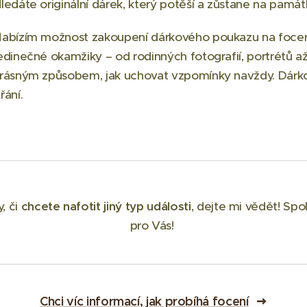
ledáte originální dárek, který potěší a zůstane na pamá
abízím možnost zakoupení dárkového poukazu na focení.
edinečné okamžiky – od rodinných fotografií, portrétů až
rásným způsobem, jak uchovat vzpomínky navždy. Dárkov
řání.
, či
chcete nafotit jiný typ události
, dejte mi vědět! Sp
pro Vás!
Chci víc informací, jak probíhá focení