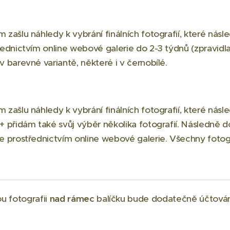
 zašlu náhledy k vybrání finálních fotografií, které ná
řednictvím online webové galerie do 2-3 týdnů (zpravidl
v barevné variantě, některé i v černobílé.
 zašlu náhledy k vybrání finálních fotografií, které nás
+ přidám také svůj výběr několika fotografií. Následně do
e prostřednictvím online webové galerie. Všechny fotogr
u fotografii
nad rámec
balíčku bude dodatečně účtov