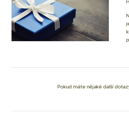
H
N
j
k
p
Pokud máte nějaké další dotazy