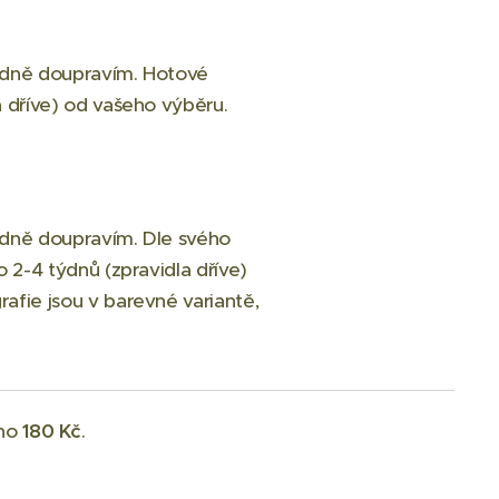
sledně doupravím. Hotové
a dříve) od vašeho výběru.
ledně doupravím. Dle svého
 2-4 týdnů (zpravidla dříve)
afie jsou v barevné variantě,
áno
180 Kč
.