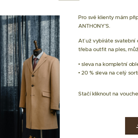
Pro své klienty mám při
ANTHONY'S.
Ať už vybíráte svatební 
třeba outfit na ples, m
• sleva na kompletní obl
• 20 % sleva na celý sor
Stačí kliknout na voucher