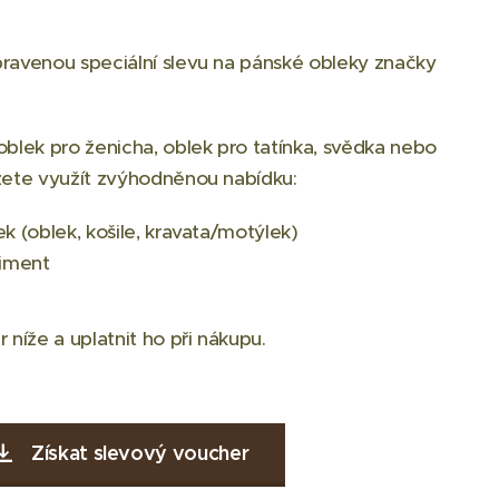
pravenou speciální slevu na pánské obleky značky
oblek pro ženicha, oblek pro tatínka, svědka nebo
ůžete využít zvýhodněnou nabídku:
ek (oblek, košile, kravata/motýlek)
timent
 níže a uplatnit ho při nákupu.
Získat slevový voucher