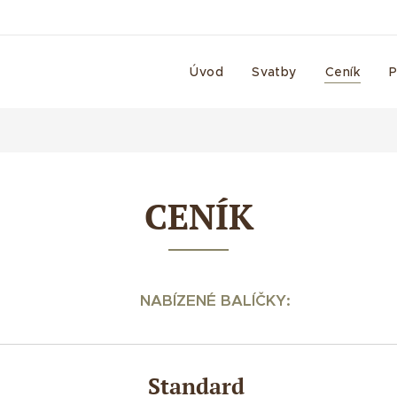
á
Úvod
Svatby
Ceník
P
CENÍK
É BALÍČKY:
Standard