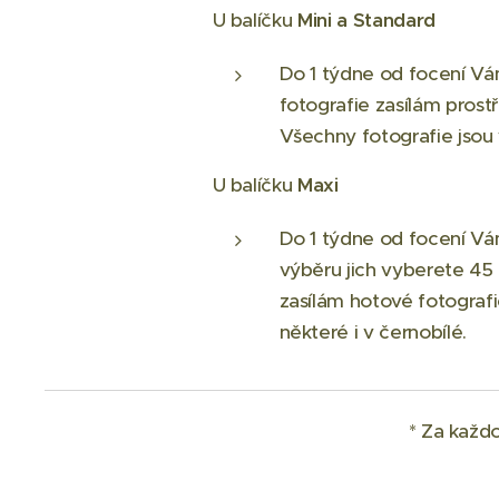
U balíčku
Mini a Standard
Do 1 týdne od focení Vám
fotografie zasílám prost
Všechny fotografie jsou 
U balíčku
Maxi
Do 1 týdne od focení Vám
výběru jich vyberete 45 
zasílám hotové fotografi
některé i v černobílé.
* Za každo