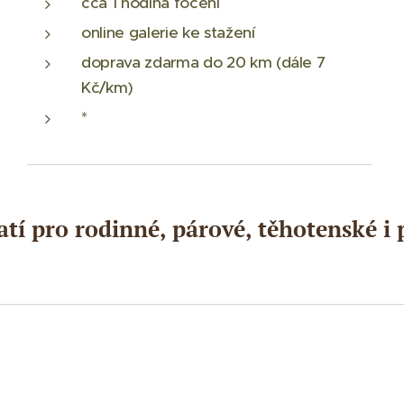
cca 1 hodina focení
online galerie ke stažení
doprava zdarma do 20 km (dále 7
Kč/km)
*
atí pro rodinné, párové, těhotenské i p