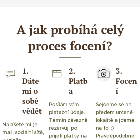
A jak probíhá celý
proces focení?
1.
2.
3.
Dáte
Platb
Focen
mi o
a
í
sobě
Posílám vám
Sejdeme se na
vědět
platební údaje.
předem určené
Termín závazně
lokalitě a jdeme
Napíšete mi (e-
rezervuji po
na to. :)
mail, sociální sítě,
přijetí platby na
Pravděpodobně