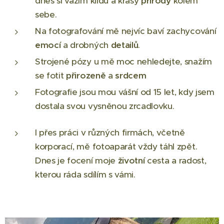
dnes si vážím klidu a krásy
přírody
kolem
sebe.
Na fotografování mě nejvíc baví zachycování
emocí
a drobných
detailů
.
Strojené pózy u mě moc nehledejte, snažím
se fotit
přirozeně
a
srdcem
Fotografie jsou mou vášní od 15 let, kdy jsem
dostala svou vysněnou zrcadlovku.
I přes práci v různých firmách, včetně
korporací, mě fotoaparát vždy táhl zpět.
Dnes je focení moje
životní
cesta a radost,
kterou ráda sdílím s vámi.