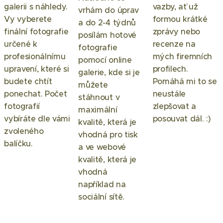
galerii s náhledy.
vazby, ať už
vrhám do úprav
Vy vyberete
formou krátké
a do 2-4 týdnů
finální fotografie
zprávy nebo
posílám hotové
určené k
recenze na
fotografie
profesionálnímu
mých firemních
pomocí online
upravení, které si
profilech.
galerie, kde si je
budete chtít
Pomáhá mi to se
můžete
ponechat. Počet
neustále
stáhnout v
fotografií
zlepšovat a
maximální
vybíráte dle vámi
posouvat dál. :)
kvalitě, která je
zvoleného
vhodná pro tisk
balíčku.
a ve webové
kvalitě, která je
vhodná
například na
sociální sítě.