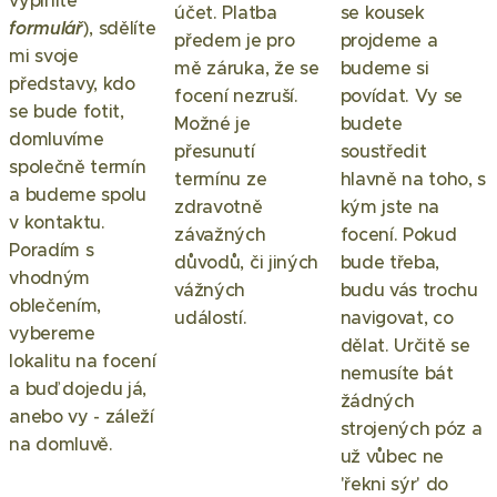
vyplníte
účet. Platba
se kousek
formulář
), sdělíte
předem je pro
projdeme a
mi svoje
mě záruka, že se
budeme si
představy, kdo
focení nezruší.
povídat. Vy se
se bude fotit,
Možné je
budete
domluvíme
přesunutí
soustředit
společně termín
termínu ze
hlavně na toho, s
a budeme spolu
zdravotně
kým jste na
v kontaktu.
závažných
focení. Pokud
Poradím s
důvodů, či jiných
bude třeba,
vhodným
vážných
budu vás trochu
oblečením,
událostí.
navigovat, co
vybereme
dělat. Určitě se
lokalitu na focení
nemusíte bát
a buď dojedu já,
žádných
anebo vy - záleží
strojených póz a
na domluvě.
už vůbec ne
'řekni sýr' do