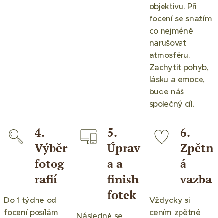
objektivu. Při
focení se snažím
co nejméně
narušovat
atmosféru.
Zachytit pohyb,
lásku a emoce,
bude náš
společný cíl.
4.
5.
6.
Výběr
Úprav
Zpětn
fotog
a a
á
rafií
finish
vazba
fotek
Do 1 týdne od
Vždycky si
focení posílám
cením zpětné
Následně se