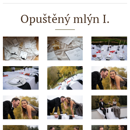
Opuštěný mlýn I.